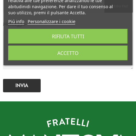
relativa alle tue preferenze analizzando le tue
SCEGLI FILE
abitudinidi navigazione. Per dare il tuo consenso al
suo utilizzo, premi il pulsante Accetta.
Piú info
Personalizzare i cookie
Messaggio
RIFIUTA TUTTI
ACCETTO