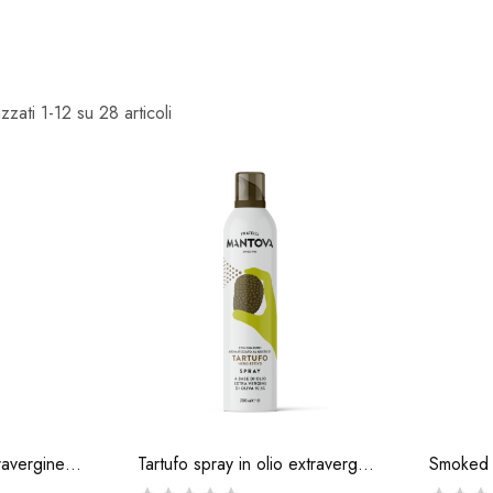
izzati 1-12 su 28 articoli
Pizza spray: olio extravergine di oliva...
Tartufo spray in olio extravergine di oliva