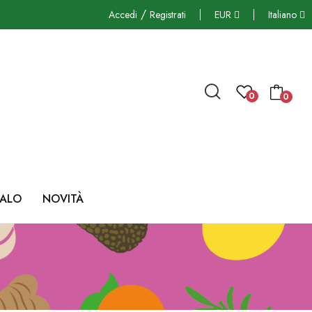
/
Accedi
Registrati
EUR
Italiano
0
0
GALO
NOVITÀ