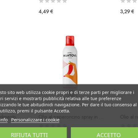
4,49 €
3,29 €
to sito web utilizza cookie propri e di terze parti per migliorare i
ri servizi e mostrarti pubblicità relativa alle tue preferenze
izzando le tue abitudinidi navigazione. Per dare il tuo consenso al
utilizzo, premi il pulsante Accetta.
Hot BBQ Spray: condimento al gusto BBQ piccante
Olio al peperoncino spray in olio extravergine...
info
Personalizzare i cookie
RIFIUTA TUTTI
ACCETTO
4,49 €
4,49 €