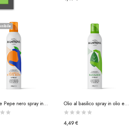
nibile
Arancia e Pepe nero spray in Olio Extra Vergine...
Olio al basilico spray in olio extravergine di...
4,49 €