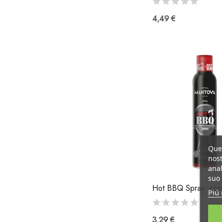
4,49 €
Ques
nost
anal
suo 
Piú 
3,29 €