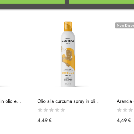
Non Dispo
Tartufo Bianco spray in olio extravergine di oliva
Olio alla curcuma spray in olio extravergine di...
4,49 €
4,49 €