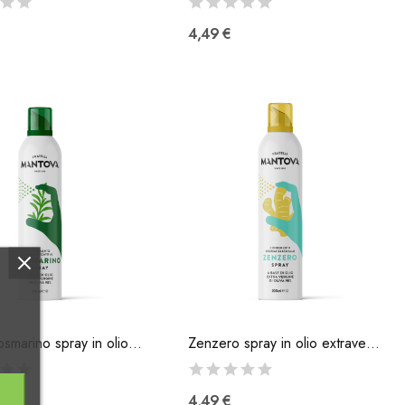
4,49 €
Olio al rosmarino spray in olio extravergine di...
Zenzero spray in olio extravergine di oliva
4,49 €