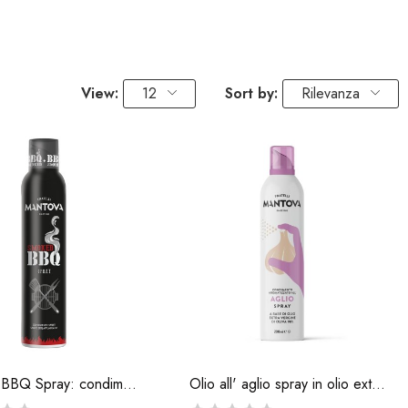
View:
12
Sort by:
Rilevanza
Smoked BBQ Spray: condimento al gusto BBQ...
Olio all' aglio spray in olio extravergine di...