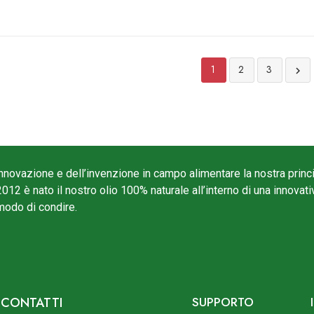
1
2
3

nnovazione e dell’invenzione in campo alimentare la nostra prin
2012 è nato il nostro olio 100% naturale all’interno di una innova
 modo di condire.
CONTATTI
SUPPORTO