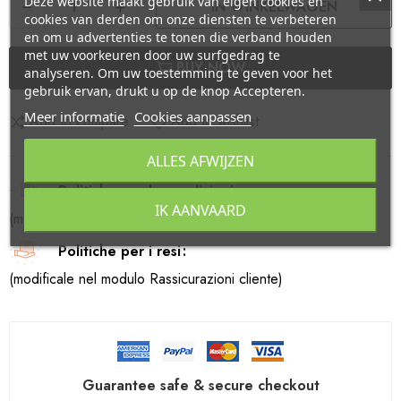
Deze website maakt gebruik van eigen cookies en
IN WINKELWAGEN
cookies van derden om onze diensten te verbeteren
en om u advertenties te tonen die verband houden
met uw voorkeuren door uw surfgedrag te
BUY NOW
analyseren. Om uw toestemming te geven voor het
gebruik ervan, drukt u op de knop Accepteren.
Meer informatie
Cookies aanpassen
Add to compare
Add to wishlist
ALLES AFWIJZEN
Politiche per le spedizioni
IK AANVAARD
(modificale nel modulo Rassicurazioni cliente)
Politiche per i resi
(modificale nel modulo Rassicurazioni cliente)
Guarantee safe & secure checkout