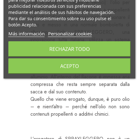
per la lacca per capelli e vernici): l’olio per
publicidad relacionada con sus preferencias
essere spruzzato viene miscelato a propellenti
mediante el análisis de sus hábitos de navegación.
ed ad additivi che servono per emulsionare il
Para dar su consentimiento sobre su uso pulse el
tutto e messo in una normale bomboletta di
botón Acepto.
alluminio. Solo SPRAYLEGGERO, una
Más información
Personalizar cookies
innovazione tutta italiana, utilizza un sistema
che permette di mantenere l’olio puro e
RECHAZAR TODO
naturale al 100%. In un flacone
SPRAYLEGGERO, l’olio è contenuto all’interno
ACEPTO
di una sacca che è poi messa nel flacone in
alluminio. All’interno del flacone è immessa aria
compressa che resta sempre separata dalla
sacca e dal suo contenuto.
Quello che viene erogato, dunque, è puro olio
– e nient’altro – perché nell’olio non sono
contenuti propellenti o additivi chimici.
Perché È Leggero Come Nessun Altro
Sistema Di Spray!
L’erogatore di SPRAYLEGGERO non è un