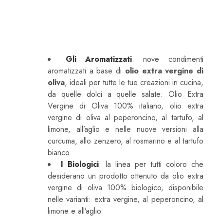
Sprayleggero È L’olio Extra Vergine
Di Oliva Italiano Di Alta Qualità
Disponibile Anche In Tante Varianti
:
Gli Aromatizzati
: nove condimenti
aromatizzati a base di
olio extra vergine di
oliva
, ideali per tutte le tue creazioni in cucina,
da quelle dolci a quelle salate: Olio Extra
Vergine di Oliva 100% italiano, olio extra
vergine di oliva al peperoncino, al tartufo, al
limone, all’aglio e nelle nuove versioni alla
curcuma, allo zenzero, al rosmarino e al tartufo
bianco.
I Biologici
: la linea per tutti coloro che
desiderano un prodotto ottenuto da olio extra
vergine di oliva 100% biologico, disponibile
nelle varianti: extra vergine, al peperoncino, al
limone e all’aglio.