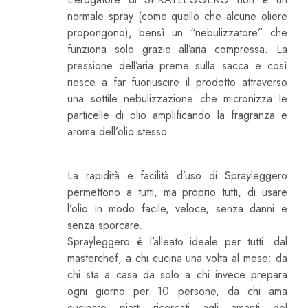
normale spray (come quello che alcune oliere
propongono), bensì un “nebulizzatore” che
funziona solo grazie all’aria compressa. La
pressione dell’aria preme sulla sacca e così
riesce a far fuoriuscire il prodotto attraverso
una sottile nebulizzazione che micronizza le
particelle di olio amplificando la fragranza e
aroma dell’olio stesso.
Perchè È Facile E Veloce!
La rapidità e facilità d’uso di Sprayleggero
permettono a tutti, ma proprio tutti, di usare
l’olio in modo facile, veloce, senza danni e
senza sporcare.
Sprayleggero è l’alleato ideale per tutti: dal
masterchef, a chi cucina una volta al mese; da
chi sta a casa da solo a chi invece prepara
ogni giorno per 10 persone, da chi ama
cucinare piatti ricercati agli amanti del