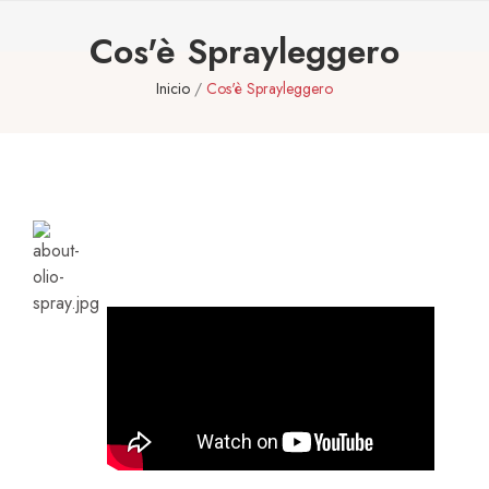
Cos'è Sprayleggero
Inicio
Cos'è Sprayleggero
COS’E’ SPRAYLEGGERO
L'olio Puro Al 100% Made In Italy
Guarda Il Video – Watch The Video