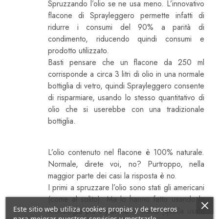
Spruzzando l’olio se ne usa meno. L’innovativo
flacone di Sprayleggero permette infatti di
ridurre i consumi del 90% a parità di
condimento, riducendo quindi consumi e
prodotto utilizzato.
Basti pensare che un flacone da 250 ml
corrisponde a circa 3 litri di olio in una normale
bottiglia di vetro, quindi Sprayleggero consente
di risparmiare, usando lo stesso quantitativo di
olio che si userebbe con una tradizionale
bottiglia.
Perché È Naturale
L’olio contenuto nel flacone è 100% naturale.
Normale, direte voi, no? Purtroppo, nella
maggior parte dei casi la risposta è no.
I primi a spruzzare l’olio sono stati gli americani
(come al solito). Ma lo hanno fatto usando la
Este sitio web utiliza cookies propias y de terceros
tecnologia più a portata di mano (quella usata
para mejorar nuestros servicios y mostrarle